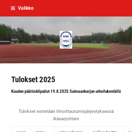
Siirry
Valikko
sivun
sisältöön
Taipalsaaren Kisa
Tulokset 2025
Kauden päätöskilpailut 19.8.2025 Saimaanharjun urheilukentällä
Tulokset esitetään ilmoittautumisjärjestyksessä
ikäsarjoittain