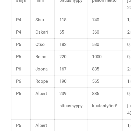
sarja
nimi
pituushyppy
pallon heitto
j
2
P4
Sisu
118
740
1
P4
Oskari
65
360
2
P6
Otso
182
530
0
P6
Reino
220
1000
0
P6
Joona
167
835
2
P6
Roope
190
565
1
P6
Albert
239
885
0
pituushyppy
kuulantyöntö
j
4
P6
Albert
1