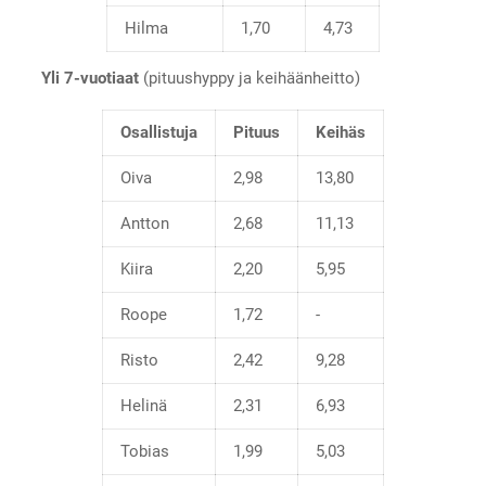
Hilma
1,70
4,73
Yli 7-vuotiaat
(pituushyppy ja keihäänheitto)
Osallistuja
Pituus
Keihäs
Oiva
2,98
13,80
Antton
2,68
11,13
Kiira
2,20
5,95
Roope
1,72
-
Risto
2,42
9,28
Helinä
2,31
6,93
Tobias
1,99
5,03