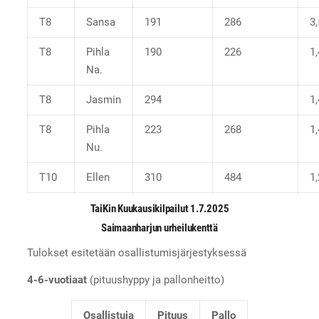
T8
Sansa
191
286
3
T8
Pihla
190
226
1
Na.
T8
Jasmin
294
1
T8
Pihla
223
268
1
Nu.
T10
Ellen
310
484
1
TaiKin Kuukausikilpailut 1.7.2025
Saimaanharjun urheilukenttä
Tulokset esitetään osallistumisjärjestyksessä
4-6-vuotiaat
(pituushyppy ja pallonheitto)
Osallistuja
Pituus
Pallo