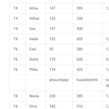
T4
Alina
147
595
1
T4
Hilma
123
230
T4
Iisa
147
400
T4
Aada
132
655
1
T6
Eevi
93
380
1
T6
Sohvi
175
630
0
T6
Pihla
174
525
1
pituushyppy
kuulantyöntö
j
4
T8
Neela
228
285
1
T8
Kiira
182
310
1