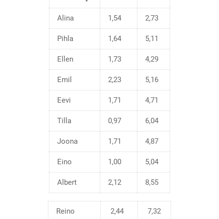
Alina
1,54
2,73
Pihla
1,64
5,11
Ellen
1,73
4,29
Emil
2,23
5,16
Eevi
1,71
4,71
Tilla
0,97
6,04
Joona
1,71
4,87
Eino
1,00
5,04
Albert
2,12
8,55
Reino
2,44
7,32