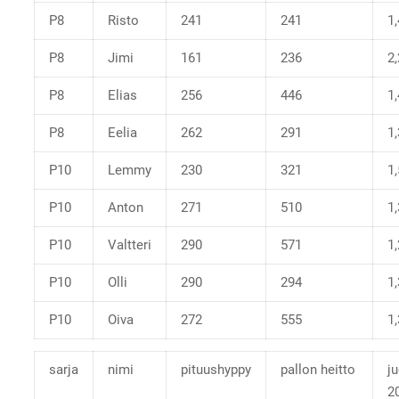
P8
Risto
241
241
1
P8
Jimi
161
236
2,
P8
Elias
256
446
1
P8
Eelia
262
291
1
P10
Lemmy
230
321
1
P10
Anton
271
510
1
P10
Valtteri
290
571
1
P10
Olli
290
294
1
P10
Oiva
272
555
1
sarja
nimi
pituushyppy
pallon heitto
j
2