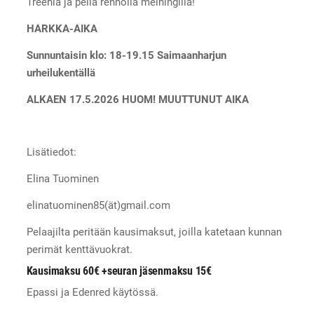
Treeniä ja peliä rennolla meiningillä!
HARKKA-AIKA
Sunnuntaisin klo: 18-19.15 Saimaanharjun
urheilukentällä
ALKAEN 17.5.2026 HUOM! MUUTTUNUT AIKA
Lisätiedot:
Elina Tuominen
elinatuominen85(ät)gmail.com
Pelaajilta peritään kausimaksut, joilla katetaan kunnan
perimät kenttävuokrat.
Kausimaksu 60€ +seuran jäsenmaksu 15€
Epassi ja Edenred käytössä.