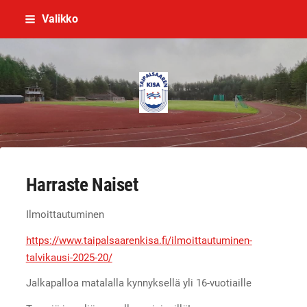
Siirry
Valikko
sivun
sisältöön
Taipalsaaren Kisa
Harraste Naiset
Ilmoittautuminen
https://www.taipalsaarenkisa.fi/ilmoittautuminen-
talvikausi-2025-20/
Jalkapalloa matalalla kynnyksellä yli 16-vuotiaille