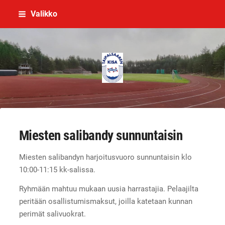
Siirry
Valikko
sivun
sisältöön
Taipalsaaren Kisa
Miesten salibandy sunnuntaisin
Miesten salibandyn harjoitusvuoro sunnuntaisin klo
10:00-11:15 kk-salissa.
Ryhmään mahtuu mukaan uusia harrastajia. Pelaajilta
peritään osallistumismaksut, joilla katetaan kunnan
perimät salivuokrat.